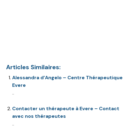
Centre thérapeutique Evere
Thérapie de couple
Et, de
même que, sans compter que, ainsi que, ensuite, voire,
d’ailleurs, encore, de plus, quant à, non seulement, mais
encore, de surcroît, en outre
Articles Similaires:
Alessandra d’Angelo – Centre Thérapeutique
Evere
...
Contacter un thérapeute à Evere – Contact
avec nos thérapeutes
...