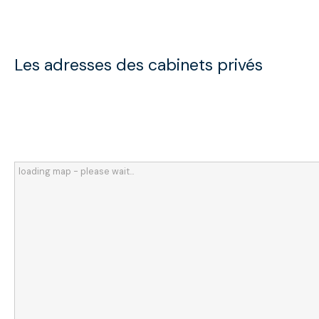
Les adresses des cabinets privés
adresse thérapeute evere
adresse thérapeute evere
loading map - please wait...