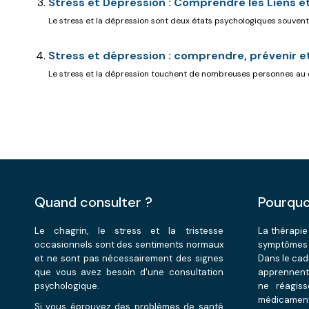
Stress et Dépression : Comprendre les Liens e
Le stress et la dépression sont deux états psychologiques souvent e
Stress et dépression : comprendre, prévenir 
Le stress et la dépression touchent de nombreuses personnes au quo
Quand consulter ?
Pourquo
Le chagrin, le stress et la tristesse
La thérapie
occasionnels sont des sentiments normaux
symptômes 
et ne sont pas nécessairement des signes
Dans le cad
que vous avez besoin d'une consultation
apprennent 
psychologique.
ne réagis
médicament
Si vous éprouvez des problèmes de santé