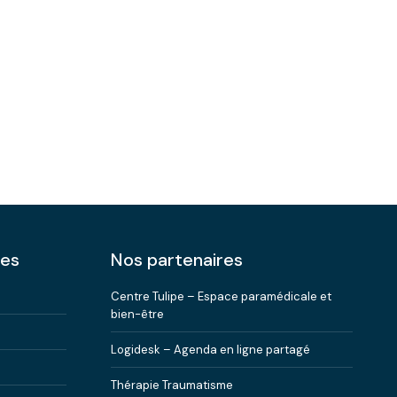
ées
Nos partenaires
Centre Tulipe – Espace paramédicale et
bien-être
Logidesk – Agenda en ligne partagé
Thérapie Traumatisme