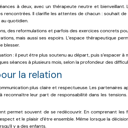
ances à deux, avec un thérapeute neutre et bienveillant. L
ultés rencontrées. Il clarifie les attentes de chacun : souhai
t au quotidien.
ns, des reformulations et parfois des exercices concrets pour
ations, mais aussi ses espoirs. L’espace thérapeutique perm
e blesser.
uation : il peut être plus soutenu au départ, puis s’espacer
es séances à plusieurs mois, selon la profondeur des difficult
our la relation
ommunication plus claire et respectueuse. Les partenaires a
à reconnaître leur part de responsabilité dans les tension
nt permet souvent de se redécouvrir. En comprenant les frag
spect et le plaisir d’être ensemble. Même lorsque la décision
rsqu’il y a des enfants.