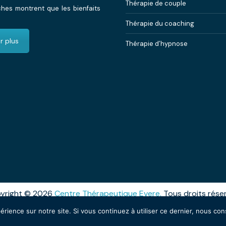
Thérapie de couple
hes montrent que les bienfaits
Thérapie du coaching
r plus
Thérapie d’hypnose
yright © 2026
Centre Thérapeutique Evere.
Tous droits rése
ices qui soutiennent vos soins. Pour psychologues, psychot
érience sur notre site. Si vous continuez à utiliser ce dernier, nous co
RGPD – Politique de Protection de la Vie Privée