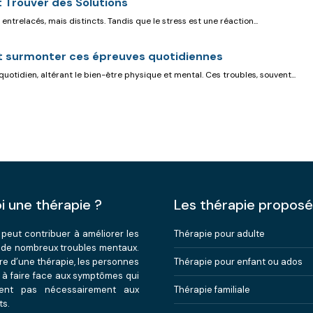
t Trouver des Solutions
ntrelacés, mais distincts. Tandis que le stress est une réaction...
et surmonter ces épreuves quotidiennes
tidien, altérant le bien-être physique et mental. Ces troubles, souvent...
i une thérapie ?
Les thérapie propos
 peut contribuer à améliorer les
Thérapie pour adulte
de nombreux troubles mentaux.
re d’une thérapie, les personnes
Thérapie pour enfant ou ados
à faire face aux symptômes qui
sent pas nécessairement aux
Thérapie familiale
s.