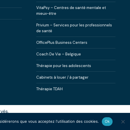
VitaPsy – Centres de santé mentale et
mieux-être
Privium – Services pour les professionnels
de santé
OfficePlus Business Centers
Coach De Vie – Belgique
Thérapie pour les adolescents
Cabinets à louer / à partager
Thérapie TDAH
rvés.
herapeutes et hypnotherapeutes.
nsidérerons que vous acceptez l'utilisation des cookies.
Ok